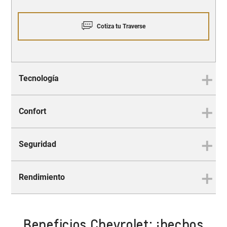
Cotiza tu Traverse
Tecnología
Confort
Innovación que te acompaña
en cada trayecto
Seguridad
Espacio para todo
Rendimiento
Protección integral 360°
Beneficios Chevrolet: ¡hechos
Siempre a la delantera