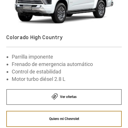
Y si buscas aún más protección y tecnología,
confía en OnStar para mayor conectividad y
¡Quiero comprar!
soporte en cualquier momento a bordo de tu
auto.
Colorado High Country
Explorar la tecnologia OnStar
Parrilla imponente
Frenado de emergencia automático
Control de estabilidad
Motor turbo diésel 2.8 L
Ver ofertas
Quiero mi Chevrolet