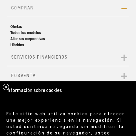
Spoiler trasero
Fal
Aspecto deportivo desde donde los mires
Acab
Información sobre cookies
Este sitio web utiliza cookies para ofrecer
una mejor experiencia en la navegación. Si
usted continúa navegando sin modificar la
configuración de su navegador, usted