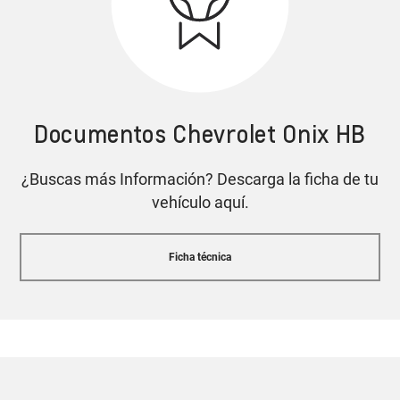
Aire acondicionado digital con control de
temperatura / climatizador
Documentos Chevrolet Onix HB
Alerta de punto ciego
Cotiza tu Onix HB
¿Buscas más Información? Descarga la ficha de tu
vehículo aquí.
Diseño que entrega actitud
Ficha técnica
Control de estabilidad
y tracción de serie
Interior con aspecto deportivo
Cotiza tu Onix HB